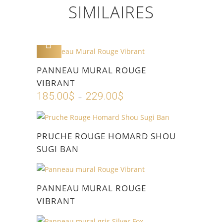
SIMILAIRES
AJOUTER AU PANIER
Ce
PANNEAU MURAL ROUGE
produit
VIBRANT
a
185.00
$
229.00
$
Plage
–
plusieurs
de
variations.
prix :
Les
185.00$
PRUCHE ROUGE HOMARD SHOU
options
à
SUGI BAN
peuvent
229.00$
être
choisies
PANNEAU MURAL ROUGE
sur
VIBRANT
la
page